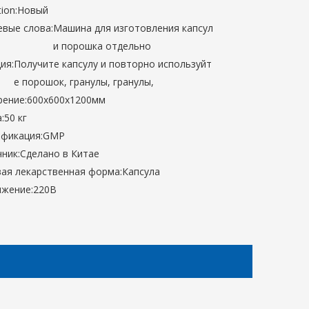
ion:
Новый
вые слова:
Машина для изготовления капсул
и порошка отдельно
ия:
Получите капсулу и повторно используйт
е порошок, гранулы, гранулы,
ение:
600х600х1200мм
:
50 кг
фикация:
GMP
ник:
Сделано в Китае
ая лекарственная форма:
Капсула
жение:
220В