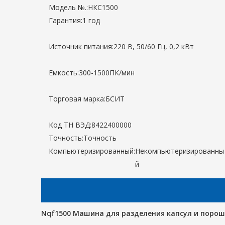
Модель №.:
НКС1500
Гарантия:
1 год
Источник питания:
220 В, 50/60 Гц, 0,2 кВт
Емкость:
300-1500ПК/мин
Торговая марка:
БСИТ
Код ТН ВЭД:
8422400000
Точность:
Точность
Компьютеризированный:
Некомпьютеризированны
й
Nqf1500 Машина для разделения капсул и порош