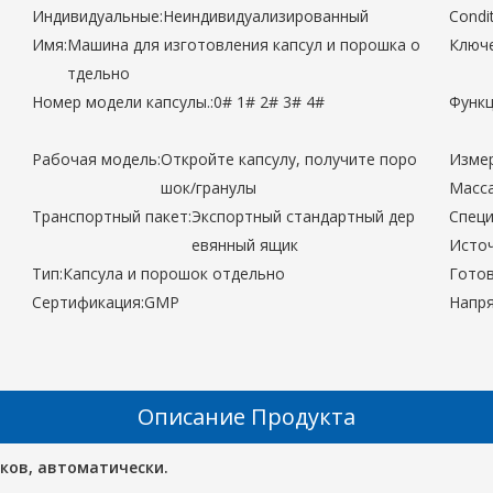
Индивидуальные:
Неиндивидуализированный
Condit
Имя:
Машина для изготовления капсул и порошка о
Ключе
тдельно
Номер модели капсулы.:
0# 1# 2# 3# 4#
Функц
Рабочая модель:
Откройте капсулу, получите поро
Измер
шок/гранулы
Масса
Транспортный пакет:
Экспортный стандартный дер
Специ
евянный ящик
Источ
Тип:
Капсула и порошок отдельно
Готов
Сертификация:
GMP
Напря
Описание Продукта
ков, автоматически.