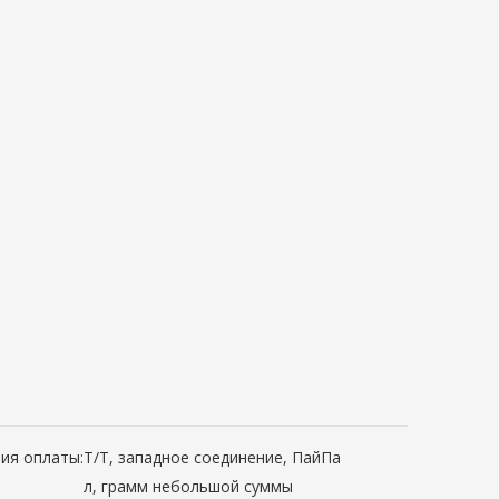
ия оплаты:
Т/Т, западное соединение, ПайПа
л, грамм небольшой суммы