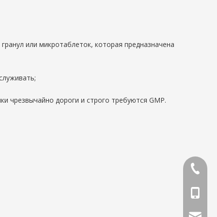
, гранул или микротаблеток, которая предназначена
служивать;
шки чрезвычайно дороги и строго требуются GMP.
86-0419
86-1370
phar@jx