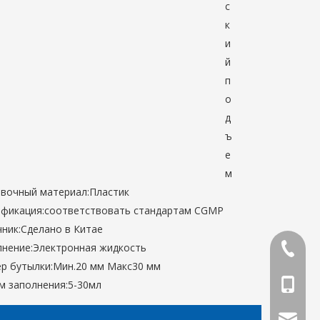
с
к
и
й
п
о
д
ъ
е
м
вочный материал:
Пластик
фикация:
соответствовать стандартам CGMP
ник:
Сделано в Китае
нение:
Электронная жидкость
86-0419
р бутылки:
Мин.20 мм Макс30 мм
86-1370
 заполнения:
5-30мл
phar@jx