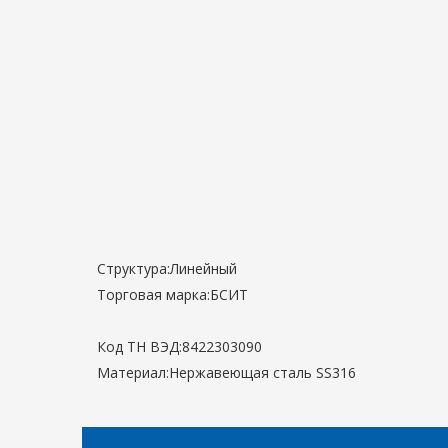
Структура:
Линейный
Торговая марка:
БСИТ
Код ТН ВЭД:
8422303090
Материал:
Нержавеющая сталь SS316