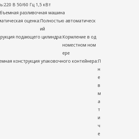
ь:
220 В 50/60 Гц 1,5 кВт
бъемная разливочная машина
атическая оценка:
Полностью автоматическ
ий
рукция подающего цилиндра:
Кормление в од
номестном ном
ере
мная конструкция упаковочного контейнера:
П
н
е
в
м
а
т
и
ч
е