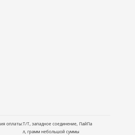
ия оплаты:
Т/Т, западное соединение, ПайПа
л, грамм небольшой суммы