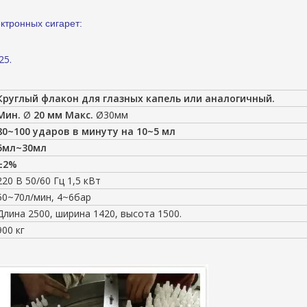
ктронных сигарет:
25.
Круглый флакон для глазных капель или аналогичный.
Мин.
Ø
20 мм
Макс.
Ø30мм
80~100 ударов в минуту на 10~5 мл
5мл~30мл
±2%
220 В 50/60 Гц 1,5 кВт
50~70л/мин, 4~6бар
Длина 2500, ширина 1420, высота 1500.
900 кг