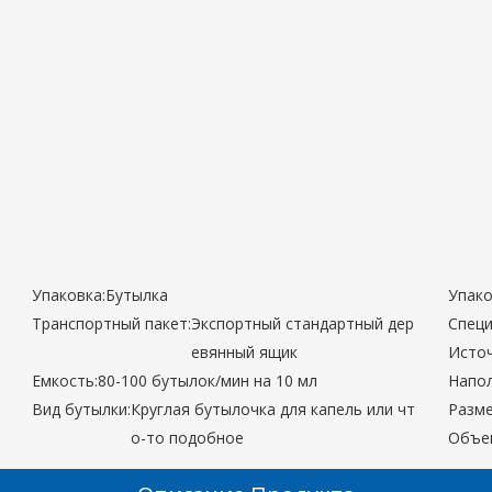
Упаковка:
Бутылка
Упако
Транспортный пакет:
Экспортный стандартный дер
Специ
евянный ящик
Источ
Емкость:
80-100 бутылок/мин на 10 мл
Напол
Вид бутылки:
Круглая бутылочка для капель или чт
Разме
о-то подобное
Объем