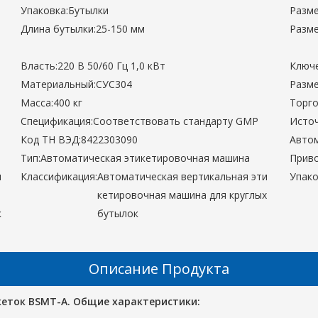
Упаковка:
Бутылки
Разме
Длина бутылки:
25-150 мм
Разме
Власть:
220 В 50/60 Гц 1,0 кВт
Ключе
Материальный:
СУС304
Разме
Масса:
400 кг
Торго
Спецификация:
Соответствовать стандарту GMP
Источ
Код ТН ВЭД:
8422303090
Автом
Тип:
Автоматическая этикетировочная машина
Приво
л
Классификация:
Автоматическая вертикальная эти
Упако
кетировочная машина для круглых
к
бутылок
Описание Продукта
еток BSMT-A. Общие характеристики: