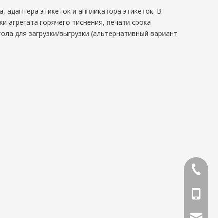
, адаптера этикеток и аппликатора этикеток. В
и агрегата горячего тиснения, печати срока
тола для загрузки/выгрузки (альтернативный вариант
86-0419
86-1370
phar@jx